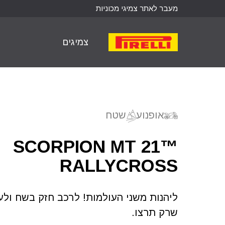
מעבר לאתר צמיגי מכוניות
לדלג
לתוכן
צמיגים
אופנועים
יפוש צמיג
אופנוע
שטח
SCORPION MT 21™
יפוש לפי דגם
RALLYCROSS
יפוש לפי מידה
ליהנות משני העולמות! לרכב חזק בשח ולע
שרק תרצו.