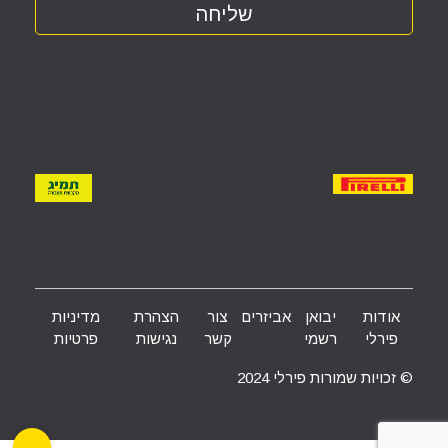
09-8610394
צמיגי נאגי
יוליוס סימון 46, חיפה
04-8401407
צמיגי פירלי חיפה
ת.דלק פז רוממה
052-3520111
אודות
יבואן
אביזרים
צור
הצהרת
מדיניות
פירלי
רשמי
קשר
נגישות
פרטיות
צמיגי קלדרון
© זכויות שמורות פירלי 2024
הנחושת 14, באר שבע
08-6282299