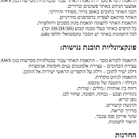
התאמה לקורא מסך – התאמת האתר עבור טכנולוגיות מסייעות כגון NVDA , JAWS
אמצעי הניווט באתר פשוטים וברורים.
תכני האתר כתובים באופן ברור, מסודר והיררכי.
האתר מותאם לצפייה בדפדפנים מודרניים.
התאמת האתר לתצוגה תואמת מגוון מסכים ורזולוציות.
כל הדפים באתר בעלי מבנה קבוע (1H/2H/3H וכו').
לכל התמונות באתר יש הסבר טקסטואלי חלופי (alt).
פונקציונליות תוכנת נגישות:
התאמה לקורא מסך – התאמת האתר עבור טכנולוגיות מסייעות כגון NVDA , JAWS
עצירת הבהובים – עצירת אלמנטים נעים וחסימת אנימציות
דילוג ישיר לתוכן – דילוג על התפריט הראשי ישירות אל התוכן.
התאמה לניווט מקלדת.
הגדלה / הקטנה של טקסט.
ריווח בין אותיות / מילים / שורות.
ניגודיות וצבע – גבוהה, הפוכה, שחור לבן.
גופן קריא.
הדגשת קישורים.
מדריך קריאה.
שינוי אייקון סמן עכבר.
תיאור לתמונות.
החרגות