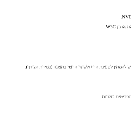
להמתין לטעינת הדף ולשינוי הרצוי בתצוגה (במידת הצורך).