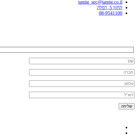
tamig_sec@tamig.co.il
החזון 5, רמלה
08-9541100