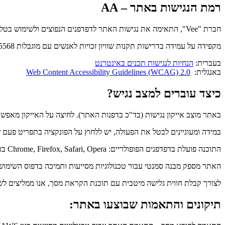
רמת הנגישות באתר – AA
חברת "Vee", התאימה את נגישות האתר לדפדפנים הנפוצים ולשימוש בטלפון הסלולרי ככל הניתן, והשתמשה בבדיקותיה בקוראי מסך מסוג Jaws ו- NVDA.
מקפידה על עמידה בדרישות תקנות שוויון זכויות לאנשים עם מוגבלות 5568 התשע"ג 2013 ברמת AA. וכן, מיישמת את המלצות מסמך WCAG2.2 מאת ארגון W3C.
בעברית:
הנחיות לנגישות תכנים באינטרנט
באנגלית:
Web Content Accessibility Guidelines (WCAG) 2.0
כיצד עוברים למצב נגיש?
באתר מוצב אייקון נגישות (בד"כ בדפנות האתר). לחיצה על האייקון מאפש
במידה ומעוניינים לבטל את הפעולה, יש ללחוץ על הפונקציה בתפריט פעם שנ
התוכנה פועלת בדפדפנים הפופולריים: Chrome, Firefox, Safari, Opera בכפוף (תנאי יצרן) הגלישה במצב נגישות מומלצת בדפדפן כרום.
האתר מספק מבנה סמנטי עבור טכנולוגיות מסייעות ותמיכה בדפוס השימוש המקובל להפעלה עם מקל
לצורך קבלת חווית גלישה מיטבית עם תוכנת הקראת מסך, אנו ממליצים לשימוש בתוכנת VDA
תיקונים והתאמות שבוצעו באתר: