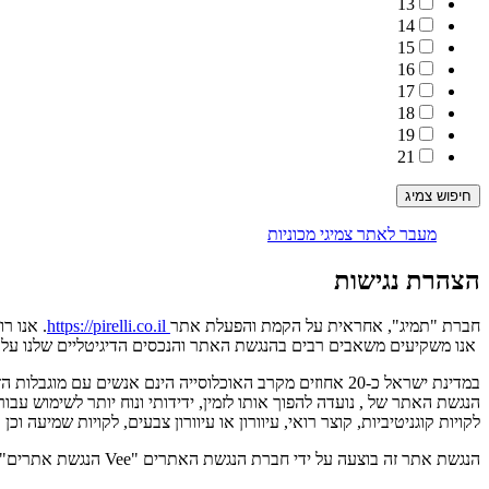
13
14
15
16
17
18
19
21
מעבר לאתר צמיגי מכוניות
הצהרת נגישות
חברת "תמיג", אחראית על הקמת והפעלת אתר
https://pirelli.co.il
. אנו ר
אנו משקיעים משאבים רבים בהנגשת האתר והנכסים הדיגיטליים שלנו על מ
במדינת ישראל כ-20 אחוזים מקרב האוכלוסייה הינם אנשים עם מוגבלות הזקוקים לנגישות דיגיטלית, על מנת לצרוך מידע ושירותים כללים.
הנגשת האתר של , נועדה להפוך אותו לזמין, ידידותי ונוח יותר לשימוש עבור
לקויות קוגניטיביות, קוצר רואי, עיוורון או עיוורון צבעים, לקויות שמיעה וכן
הנגשת אתר זה בוצעה על ידי חברת הנגשת האתרים "Vee הנגשת אתרים".