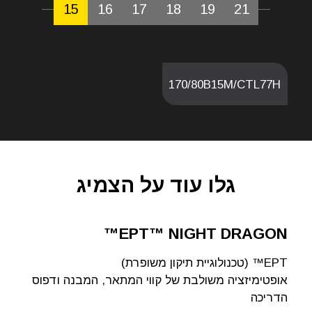
15
16
17
18
19
21
170/80B15M/CTL77H
גלו עוד על הצמיג
EPT™ NIGHT DRAGON™
EPT™ (טכנולוגיית תיקון משופרת)
אופטימיזציה משולבת של קווי המתאר, המבנה ודפוס
הדריכה