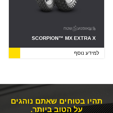
אופנוע
שטח
SCORPION™ MX EXTRA X
למידע נוסף
תהיו בטוחים שאתם נוהגים
על הטוב ביותר.