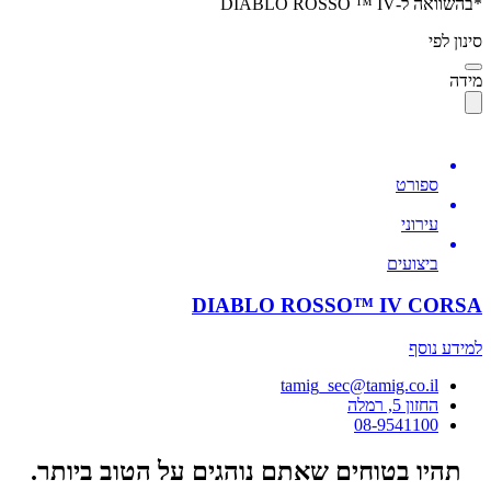
*בהשוואה ל-DIABLO ROSSO ™ IV
סינון לפי
מידה
ספורט
עירוני
ביצועים
DIABLO ROSSO™ IV CORSA
למידע נוסף
tamig_sec@tamig.co.il
החזון 5, רמלה
08-9541100
תהיו בטוחים שאתם נוהגים על הטוב ביותר.