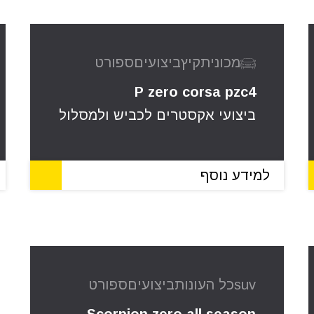
מכונית
קיץ
ביצועים
ספורט
P zero corsa pzc4
ביצועי אקסטרים לכביש ולמסלול
למידע נוסף
suv
כל העונות
ביצועים
ספורט