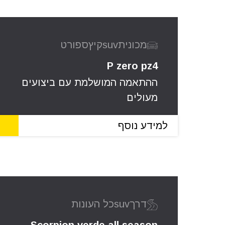
מכונית
suv
קיץ
ספורט
P zero pz4
ההתאמה המושלמת עם ביצועים
מעולים
למידע נוסף
דרך
suv
כל העונות