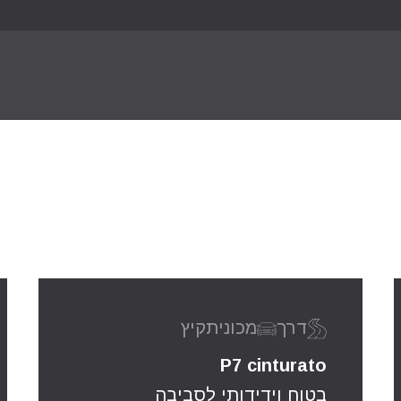
ה ככל שניתן בתא הנהג. היא מסננת ומבודדת את
מיוחד.
דרך
מכונית
קיץ
P7 cinturato
בטוח וידידותי לסביבה