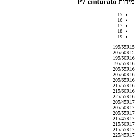
מידות P7 cinturato
15
16
17
18
19
195/55R15
205/60R15
195/50R16
195/55R16
205/55R16
205/60R16
205/65R16
215/55R16
215/60R16
225/55R16
205/45R17
205/50R17
205/55R17
215/45R17
215/50R17
215/55R17
225/45R17