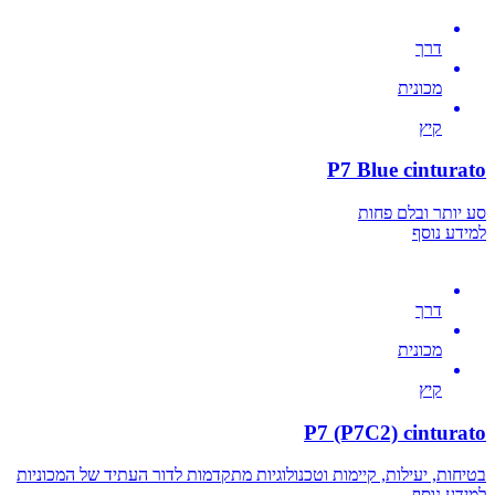
דרך
מכונית
קיץ
P7 Blue cinturato
סע יותר ובלם פחות
למידע נוסף
דרך
מכונית
קיץ
P7 (P7C2) cinturato
בטיחות, יעילות, קיימות וטכנולוגיות מתקדמות לדור העתיד של המכוניות
למידע נוסף